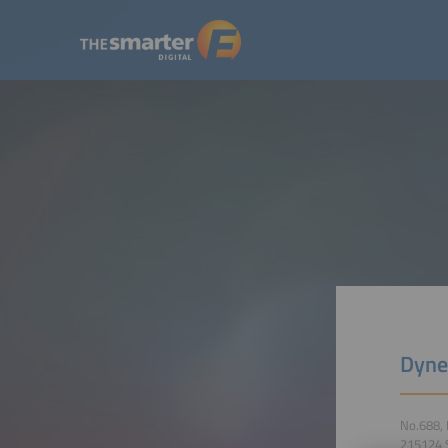
Dyne
No.688,
215124 