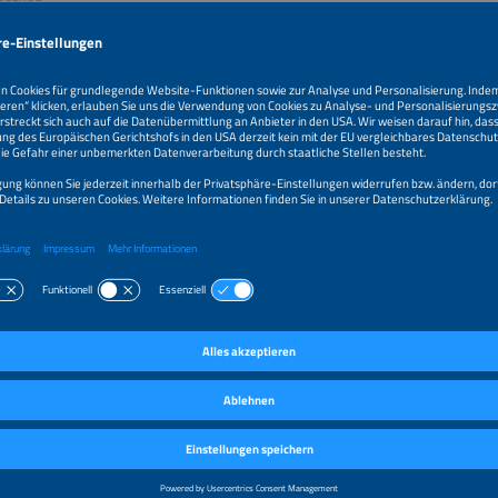
kte / Services
OLTAIK
emtechnik
selrichter
ESPEICHERTECHNOLOGIEN
n
ium-basierte Batterien
ESPEICHERSYSTEME
speichersysteme für stationäre Anwendungen
ionäre Energiespeicher für Wohngebäude
ionäre Energiespeicher für gewerbliche und industrielle Anwendungen
 Software für Energiespeichersysteme