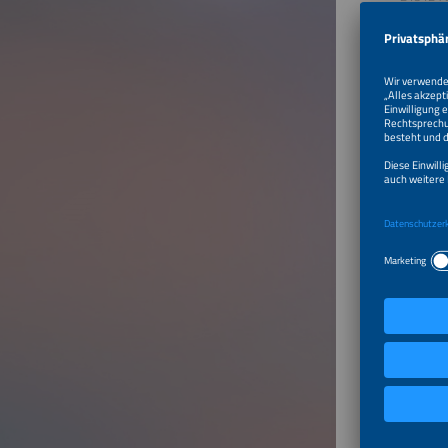
China
Produ
PHOTOV
PV Syst
Wech
ENERGI
Batterie
Lith
ENERGI
Energie
Stat
Stat
IKT,