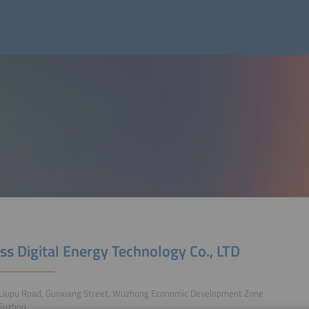
ss Digital Energy Technology Co., LTD
 Liupu Road, Guoxiang Street, Wuzhong Economic Development Zone
Suzhou