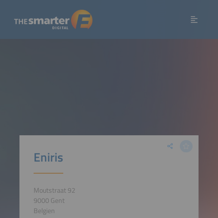
Eniris
Moutstraat 92
9000 Gent
Belgien