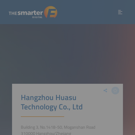
Hangzhou Huasu
Technology Co., Ltd
Building 3, No.1418-50, Moganshan Road
310000 Hangzhou/Zhejiang