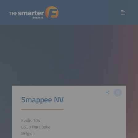
Smappee NV
Evolis 104
8530 Harelbeke
Belgien