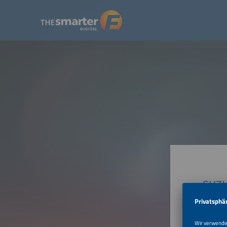
SUZH
No.206 
215000 