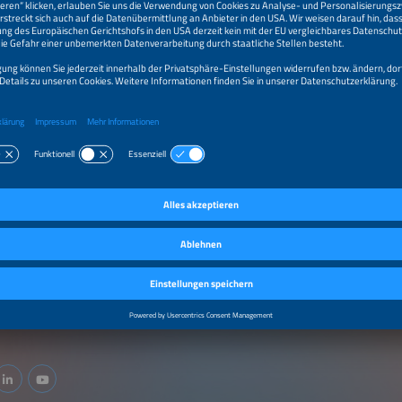
kte / Services
OLTAIK
emtechnik
udeintegration (BIPV)