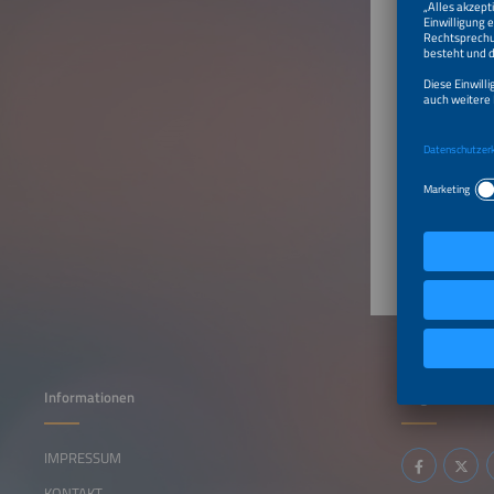
China
Produ
PHOTOV
PV Syst
Gebä
Informationen
Folgen Sie uns
IMPRESSUM
KONTAKT