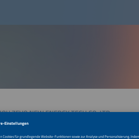
OU ZEVO NEW ENERGY TECH CO.,LTD.
Wencheng East Road, Siyang City
Suzhou