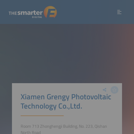
Xiamen Grengy Photovoltaic
Technology Co.,Ltd.
Room 713 Zhonghengji Building, No. 223, Qishan
North Road