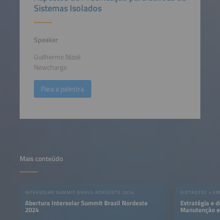
Sistemas Isolados
Speaker
Guilherme Nizoli
Newcharge
Para a palestra
Mais conteúdo
INTERSOLAR SUMMIT BRASIL NORDESTE 2024
Abertura Intersolar Summit Brazil Nordeste
Estratégia e 
2024
Manutenção ef
primeiro Sis