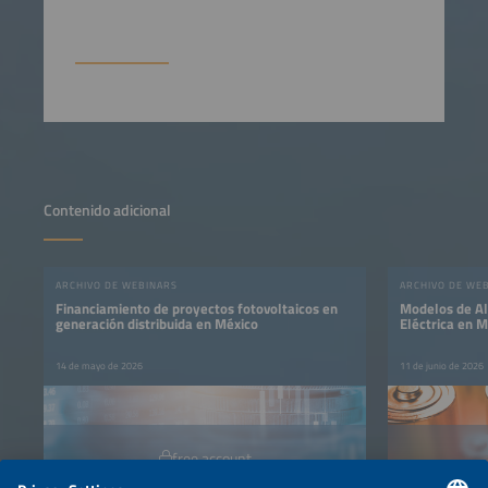
Contenido adicional
ARCHIVO DE WEBINARS
ARCHIVO DE WE
Financiamiento de proyectos fotovoltaicos en
Modelos de A
generación distribuida en México
Eléctrica en 
14 de mayo de 2026
11 de junio de 2026
free account