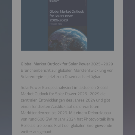
Global Market Outlook for Solar Power 2025–2029
Branchenbericht zur globalen Marktentwicklung von
Solarenergie – jetzt zum Download verfügbar
SolarPower Europe analysiert im aktuellen Global
Market Outlook for Solar Power 2025–2029 die
zentralen Entwicklungen des Jahres 2024 und gibt
einen fundierten Ausblick auf die erwarteten
Markttendenzen bis 2029. Mit einem Rekordzubau
von rund 600 GW im Jahr 2024 hat Photovoltaik ihre
Rolle als treibende Kraft der globalen Energiewende
weiter ausgebaut.