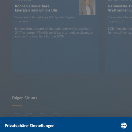
Können erneuerbare
Perowskite: D
Energien rund um die Uhr
Wettrennen u
Strom liefern?
der Photovolt
The smarter E Podcast Folge 259 | Sprache: Englisch
The smarter E Podcas
2. Juli 2026
25. Juni 2026
Können Erneuerbare ein Industrieland wie Deutschland
HZB-Forschende 
24/7 versorgen? Tim Meyer & Experten zeigen Lösungen
höhere Wirkungsg
von der The smarter E Europe 2026.
Folgen Sie uns