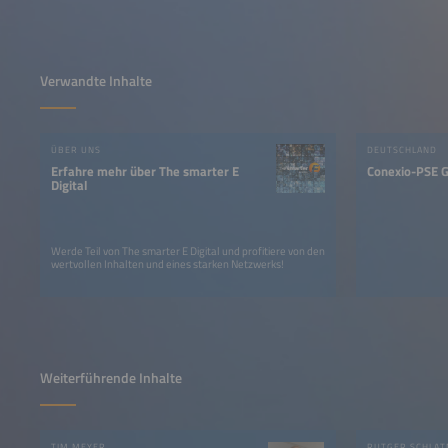
Verwandte Inhalte
ÜBER UNS
DEUTSCHLAND
Erfahre mehr über The smarter E
Conexio-PSE
Digital
Werde Teil von The smarter E Digital und profitiere von den
wertvollen Inhalten und eines starken Netzwerks!
Weiterführende Inhalte
TIM MEYER