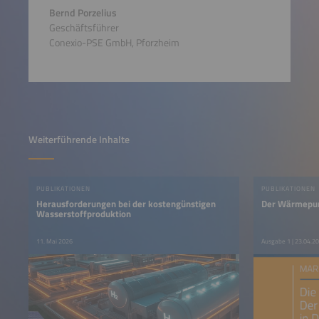
Bernd Porzelius
Geschäftsführer
Conexio-PSE GmbH, Pforzheim
Weiterführende Inhalte
PUBLIKATIONEN
PUBLIKATIONEN
Herausforderungen bei der kostengünstigen
Der Wärmepum
Wasserstoffproduktion
11. Mai 2026
Ausgabe 1 | 23.04.2