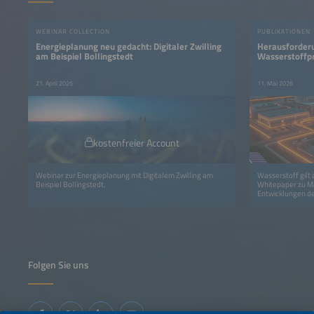
WEBINAR COLLECTION
PUBLIKATIONEN
Energieplanung neu gedacht: Digitaler Zwilling
Herausforderu
am Beispiel Bollingstedt
Wasserstoffp
21. April 2026
11. Mai 2026
kostenfreier Account
Webinar zur Energieplanung mit Digitalem Zwilling am
Wasserstoff gilt 
Beispiel Bollingstedt.
Whitepaper zu Ma
Entwicklungen de
Folgen Sie uns