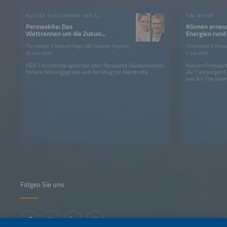
RUTGER SCHLATMANN UND ANGELIKA HARTER
TIM MEYER
Perowskite: Das
Können erneu
Wettrennen um die Zukunft
Energien rund
der Photovoltaik?
Strom liefern
The smarter E Podcast Folge 258 | Sprache: Englisch
The smarter E Podcas
25. Juni 2026
2. Juli 2026
HZB-Forschende sprechen über Perowskit-Tandemzellen,
Können Erneuerba
höhere Wirkungsgrade und den Weg zur Marktreife.
24/7 versorgen?
von der The smar
Folgen Sie uns