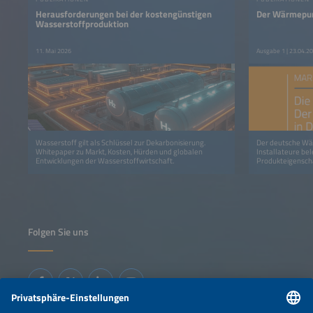
Herausforderungen bei der kostengünstigen
Der Wärmepum
Wasserstoffproduktion
11. Mai 2026
Ausgabe 1 | 23.04.2
Wasserstoff gilt als Schlüssel zur Dekarbonisierung.
Der deutsche Wä
Whitepaper zu Markt, Kosten, Hürden und globalen
Installateure bel
Entwicklungen der Wasserstoffwirtschaft.
Produkteigenscha
Folgen Sie uns