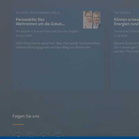
RUTGER SCHLATMANN UND ANGELIKA HARTER
TIM MEYER
Perowskite: Das
Können erneu
Wettrennen um die Zukunft
Energien rund
der Photovoltaik?
Strom liefern
The smarter E Podcast Folge 258 | Sprache: Englisch
The smarter E Podcas
25. Juni 2026
2. Juli 2026
HZB-Forschende sprechen über Perowskit-Tandemzellen,
Können Erneuerba
höhere Wirkungsgrade und den Weg zur Marktreife.
24/7 versorgen?
von der The smar
Folgen Sie uns