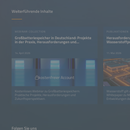
Weiterführende Inhalte
WEBINAR COLLECTION
PUBLIKATIONEN
Großbatteriespeicher in Deutschland: Projekte
Herausforderu
in der Praxis, Herausforderungen und
Wasserstoffp
Perspektiven
14. April 2026
11. Mai 2026
kostenfreier Account
Kostenloses Webinar zu Großbatteriespeichern:
Wasserstoff gilt 
Praktische Projekte, Herausforderungen und
Whitepaper zu Ma
Zukunftsperspektiven.
Entwicklungen de
Folgen Sie uns