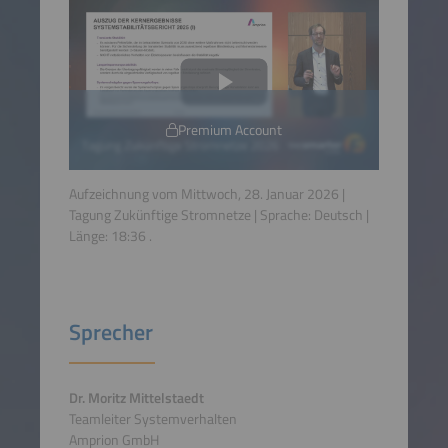
Premium Account
Aufzeichnung vom Mittwoch, 28. Januar 2026 |
Tagung Zukünftige Stromnetze | Sprache:
Deutsch
|
Länge:
18:36
.
Sprecher
Dr. Moritz Mittelstaedt
Teamleiter Systemverhalten
Amprion GmbH