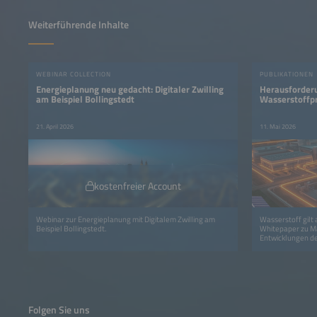
Weiterführende Inhalte
WEBINAR COLLECTION
PUBLIKATIONEN
Energieplanung neu gedacht: Digitaler Zwilling
Herausforderu
am Beispiel Bollingstedt
Wasserstoffp
21. April 2026
11. Mai 2026
kostenfreier Account
Webinar zur Energieplanung mit Digitalem Zwilling am
Wasserstoff gilt 
Beispiel Bollingstedt.
Whitepaper zu Ma
Entwicklungen de
Folgen Sie uns