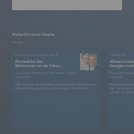
Weiterführende Inhalte
RUTGER SCHLATMANN UND ANGELIKA HARTER
TIM MEYER
Perowskite: Das
Können erneu
Wettrennen um die Zukunft
Energien rund
der Photovoltaik?
Strom liefern
The smarter E Podcast Folge 258 | Sprache: Englisch
The smarter E Podcas
25. Juni 2026
2. Juli 2026
HZB-Forschende sprechen über Perowskit-Tandemzellen,
Können Erneuerba
höhere Wirkungsgrade und den Weg zur Marktreife.
24/7 versorgen?
von der The smar