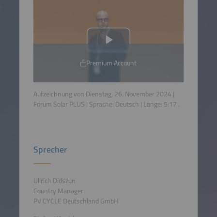
Premium Account
Aufzeichnung von Dienstag, 26. November 2024 |
Forum Solar PLUS | Sprache:
Deutsch
| Länge:
5:17
.
Sprecher
Ullrich Didszun
Country Manager
PV CYCLE Deutschland GmbH