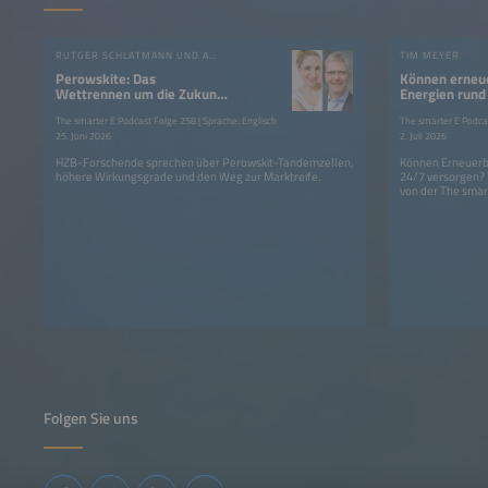
RUTGER SCHLATMANN UND ANGELIKA HARTER
TIM MEYER
Perowskite: Das
Können erneu
Wettrennen um die Zukunft
Energien rund
der Photovoltaik?
Strom liefern
The smarter E Podcast Folge 258 | Sprache: Englisch
The smarter E Podcas
25. Juni 2026
2. Juli 2026
HZB-Forschende sprechen über Perowskit-Tandemzellen,
Können Erneuerba
höhere Wirkungsgrade und den Weg zur Marktreife.
24/7 versorgen?
von der The smar
Folgen Sie uns