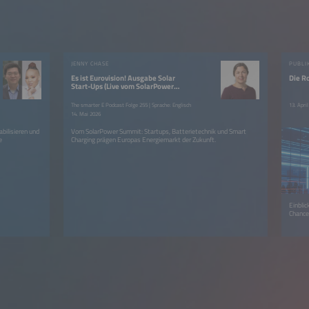
JENNY CHASE
PUBLI
Es ist Eurovision! Ausgabe Solar
Die R
Start-Ups (Live vom SolarPower
Summit)
The smarter E Podcast Folge 255 | Sprache: Englisch
13. Apri
14. Mai 2026
bilisieren und
Vom SolarPower Summit: Startups, Batterietechnik und Smart
e
Charging prägen Europas Energiemarkt der Zukunft.
Einblic
Chance