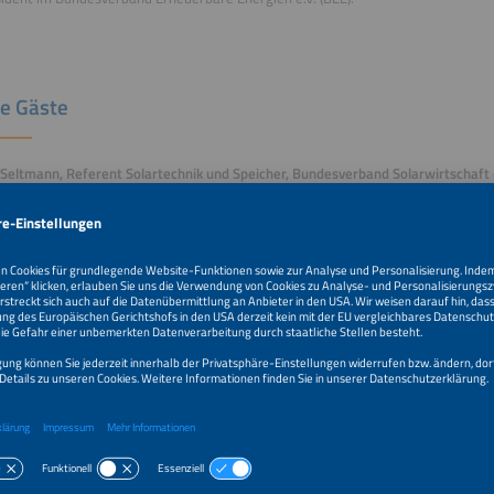
e Gäste
eltmann, Referent Solartechnik und Speicher, Bundesverband Solarwirtschaft e
eltmann arbeitet seit 2022 als Referent Solartechnik und Speicher
desverband Solarwirtschaft. Davor war er Referent Photovoltaik und
 bei der Verbraucherzentrale NRW und seit mehr als dreißig Jahren in verschi
nche tätig, u. a. als Dozent und Buchautor.
n Menke, Referent Politik & Solartechnik, Bundesverband Solarwirtschaft e. V.
rent für Politik und Solartechnik beim Bundesverband Solarwirtschaft
stian Menke seit Dezember 2019 schwerpunktmäßig für Photovoltaik-
uständig. Zuvor war er knapp drei Jahre als Referent beim Bundesverband mit
. für die Themen Energiepolitik und Nachhaltigkeit verantwortlich. Nach dem B.A
issenschaft und Volkswirtschaftslehre an der Universität Göttingen, erwarb er a
einen Master in Politikwissenschaft.
fen Herz, Rechtsanwalt, von Bredow Valentin Herz Rechtsanwälte