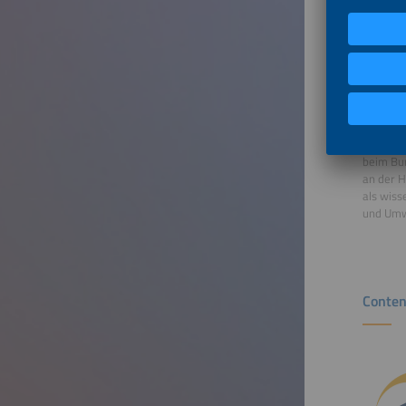
Dr. Stef
Rechtsan
von PV-P
Tätigkei
Vorträge
Benedikt
Benedikt
beim Bun
an der H
als wiss
und Umw
Conten