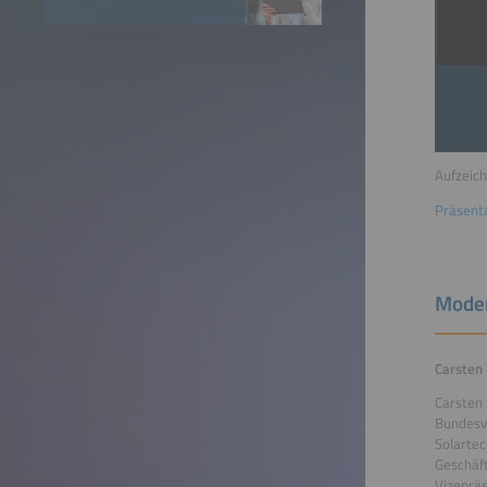
Aufzeich
Präsent
Mode
Carsten 
Carsten 
Bundesve
Solartec
Geschäft
Vizepräs