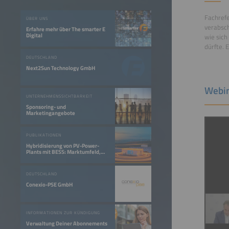
Fachref
ÜBER UNS
verabsch
Erfahre mehr über The smarter E
Digital
wie sich
dürfte. 
DEUTSCHLAND
Next2Sun Technology GmbH
Webin
UNTERNEHMENSSICHTBARKEIT
Sponsoring- und
Marketingangebote
PUBLIKATIONEN
Hybridisierung von PV-Power-
Plants mit BESS: Marktumfeld,
Geschäftsmodelle und Bedeutung
für die Energiewende
DEUTSCHLAND
Conexio-PSE GmbH
INFORMATIONEN ZUR KÜNDIGUNG
Verwaltung Deiner Abonnements