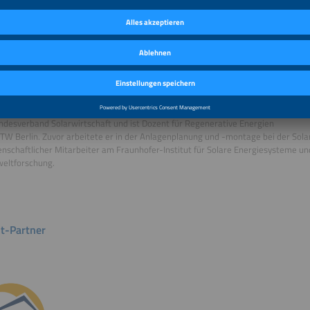
fen Herz ist Rechtsanwalt und Partner bei von Bredow Valentin Herz
wälte in Berlin. Seine Beratungsschwerpunkte sind u.a. die Begleitung
rojekten, dezentralen Energie- und Mobilitätskonzepten sowie der Energiehan
t als Rechtsanwalt hat er zahlreiche Fachaufsätze zum Energierecht veröffentli
.
 Fischer, Referent Solartechnik und Recht,
Bundesverband Solarwirtschaft e. V.
 Fischer arbeitet seit Mai 2023 als Referent Solartechnik und Recht
desverband Solarwirtschaft und ist Dozent für Regenerative Energien
TW Berlin. Zuvor arbeitete er in der Anlagenplanung und -montage bei der Sola
enschaftlicher Mitarbeiter am Fraunhofer-Institut für Solare Energiesysteme und
eltforschung.
t-Partner