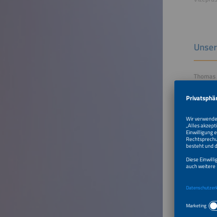
Unser
Thomas S
Thomas S
beim Bun
Prosumer
Solarbra
Christia
Als Refe
ist Chri
Themen z
e.V. u.a
Politikw
Berlin s
Dr. Stef