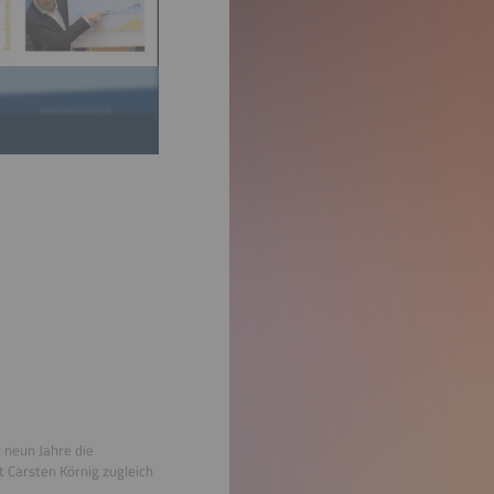
r neun Jahre die
t Carsten Körnig zugleich