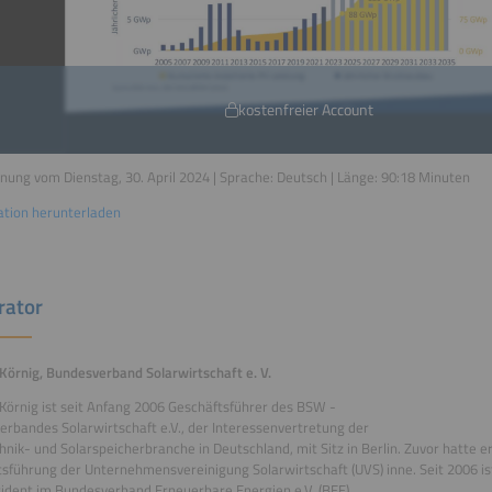
kostenfreier Account
nung vom Dienstag, 30. April 2024 | Sprache:
Deutsch
| Länge:
90:18
Minuten
ation herunterladen
rator
Körnig, Bundesverband Solarwirtschaft e. V.
Körnig ist seit Anfang 2006 Geschäftsführer des BSW -
rbandes Solarwirtschaft e.V., der Interessenvertretung der
hnik- und Solarspeicherbranche in Deutschland, mit Sitz in Berlin. Zuvor hatte e
sführung der Unternehmensvereinigung Solarwirtschaft (UVS) inne. Seit 2006 is
ident im Bundesverband Erneuerbare Energien e.V. (BEE).