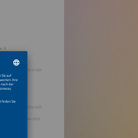
. V.
edenen Funktionen in der
telständische Wirtschaft
.-Studium in
n der Freien Universität