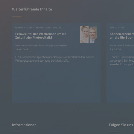
Weiterführende Inhalte
RUTGER SCHLATMANN UND ANGELIKA HARTER
TIM MEYER
Perowskite: Das Wettrennen um die
Können erneuerb
Zukunft der Photovoltaik?
um die Uhr Strom
The smarter E Podcast Folge 258 | Sprache: Englisch
The smarter E Podcast F
25. Juni 2026
2. Juli 2026
HZB-Forschende sprechen über Perowskit-Tandemzellen, höhere
Können Erneuerbare
Wirkungsgrade und den Weg zur Marktreife.
versorgen? Tim Mey
smarter E Europe 
Informationen
Folgen Sie uns