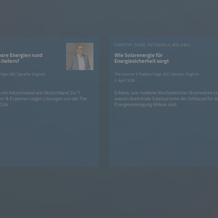
TIMOTHY SHEN, RETHABILE MELAMU
are Energien rund
Wie Solarenergie für
 liefern?
Energiesicherheit sorgt
olge 259 | Sprache: Englisch
The smarter E Podcast Folge 252 | Sprache: Englisch
2. April 2026
 ein Industrieland wie Deutschland 24/7
Erfahre, wie moderne Wechselrichter Stromnetze sta
er & Experten zeigen Lösungen von der The
warum dezentrale Solarsysteme der Schlüssel für di
2026.
Energieversorgung Afrikas sind.