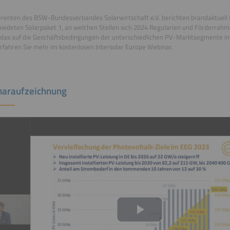
erenten des BSW-Bundesverbandes Solarwirtschaft e.V. berichten brandaktuell
iedeten Solarpaket 1, an welchen Stellen sich 2024 Regularien und Förderra
 das auf die Geschäftsbedingungen der unterschiedlichen PV-Marktsegmente i
Erfahren Sie mehr im kostenlosen Intersolar Europe Webinar.
araufzeichnung