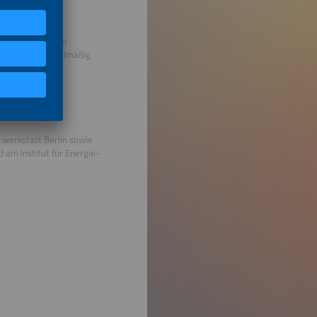
del. Neben seiner
cht und hält regelmäßig
rwerkstatt Berlin sowie
 am Institut für Energie-