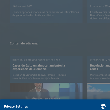
14 de mayo de 2026
21 de mayo de 2024
Conoce opciones financieras para proyectos fotovoltaicos
En este webinar el
de generación distribuida en México
Dirección de Ener
Gobierno del Est
retos y logros de
la planta de Pue
Generación Solar 
Contenido adicional
INTERSOLAR MEXICO CONFERENCE 2025
INTERSOLAR ME
Casos de éxito en almacenamiento: la
Revolucionand
experiencia de Alemania
redes
Jueves, 04 de Septiembre de 2025, 11:00 am - 11:30 am
Miércoles, 03 de Se
Intersolar Mexico Conference 2025 | Conferencia
Intersolar Mexico Co
premium account