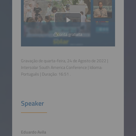
conta gratuita
Gravação de quarta-feira, 24 de Agosto de 2022 |
Intersolar South America Conference | Idioma:
Português
| Duração:
16:51
.
Speaker
Eduardo Avila