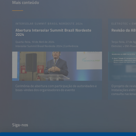
Mais conteúdo
INTERSOLAR SUMMIT BRASIL NORDESTE 2024
Abertura Intersolar Summit Brazil Nordeste
Revisão da A
2024
Quarta-feira, 10 de Abril de 2024
Terça-feira, 27 de A
Intersolar Summit Brasil Nordeste 2024 | Conferência
Eletrotec + EM-Powe
Cerimônia de abertura com participação de autoridades e
O projeto de rev
boas-vindas dos organizadores do evento
Instalações elét
consulta naciona
selecionados.
Siga-nos