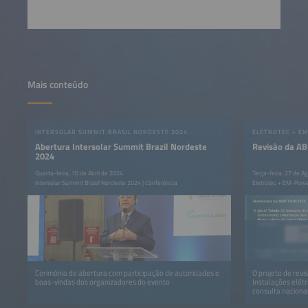
Mais conteúdo
INTERSOLAR SUMMIT BRASIL NORDESTE 2024
Abertura Intersolar Summit Brazil Nordeste
Revisão da A
2024
Quarta-feira, 10 de Abril de 2024
Terça-feira, 27 de A
Intersolar Summit Brasil Nordeste 2024 | Conferência
Eletrotec + EM-Powe
Cerimônia de abertura com participação de autoridades e
O projeto de rev
boas-vindas dos organizadores do evento
Instalações elét
consulta naciona
selecionados.