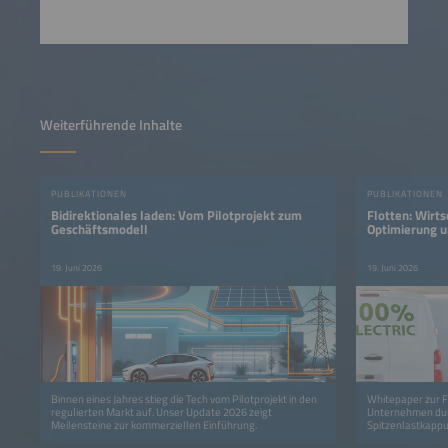
Weiterführende Inhalte
PUBLIKATIONEN
PUBLIKATIONEN
Bidirektionales laden: Vom Pilotprojekt zum
Flotten: Wirt
Geschäftsmodell
Optimierung u
bidirektionale
19. Juni 2026
19. Juni 2026
Binnen eines Jahres stieg die Tech vom Pilotprojekt in den
Whitepaper zur F
regulierten Markt auf. Unser Update 2026 zeigt
Unternehmen dur
Meilensteine zur kommerziellen Einführung.
Spitzenlastkappu
senken.