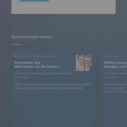
Weiterführende Inhalte
RUTGER SCHLATMANN UND ANGELIKA HARTER
TIM MEYER
Perowskite: Das
Können erneu
Wettrennen um die Zukunft
Energien rund
der Photovoltaik?
Strom liefern
The smarter E Podcast Folge 258 | Sprache: Englisch
The smarter E Podcas
25. Juni 2026
2. Juli 2026
HZB-Forschende sprechen über Perowskit-Tandemzellen,
Können Erneuerba
höhere Wirkungsgrade und den Weg zur Marktreife.
24/7 versorgen?
von der The smar