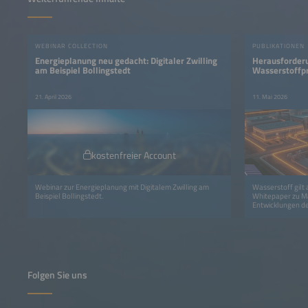
WEBINAR COLLECTION
PUBLIKATIONEN
Energieplanung neu gedacht: Digitaler Zwilling
Herausforderu
am Beispiel Bollingstedt
Wasserstoffp
21. April 2026
11. Mai 2026
kostenfreier Account
Webinar zur Energieplanung mit Digitalem Zwilling am
Wasserstoff gilt 
Beispiel Bollingstedt.
Whitepaper zu Ma
Entwicklungen de
Folgen Sie uns