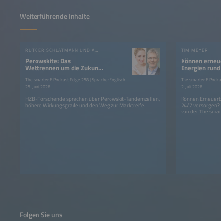
Weiterführende Inhalte
RUTGER SCHLATMANN UND ANGELIKA HARTER
TIM MEYER
Perowskite: Das
Können erneu
Wettrennen um die Zukunft
Energien rund
der Photovoltaik?
Strom liefern
The smarter E Podcast Folge 258 | Sprache: Englisch
The smarter E Podcas
25. Juni 2026
2. Juli 2026
HZB-Forschende sprechen über Perowskit-Tandemzellen,
Können Erneuerba
höhere Wirkungsgrade und den Weg zur Marktreife.
24/7 versorgen?
von der The smar
Folgen Sie uns