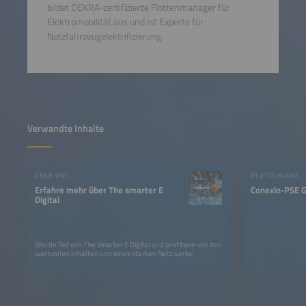
bildet DEKRA-zertifizierte Flottenmanager für
Elektromobilität aus und ist Experte für
Nutzfahrzeugelektrifizierung.
Verwandte Inhalte
ÜBER UNS
DEUTSCHLAND
Erfahre mehr über The smarter E
Conexio-PSE
Digital
Werde Teil von The smarter E Digital und profitiere von den
wertvollen Inhalten und eines starken Netzwerks!