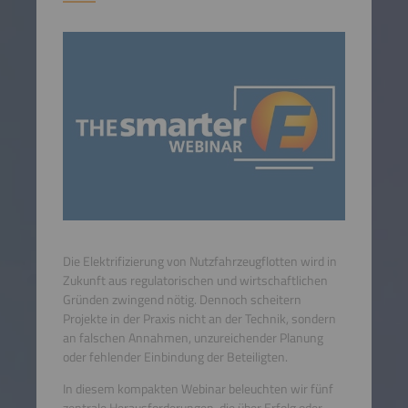
Die Elektrifizierung von Nutzfahrzeugflotten wird in
Zukunft aus regulatorischen und wirtschaftlichen
Gründen zwingend nötig. Dennoch scheitern
Projekte in der Praxis nicht an der Technik, sondern
an falschen Annahmen, unzureichender Planung
oder fehlender Einbindung der Beteiligten.
In diesem kompakten Webinar beleuchten wir fünf