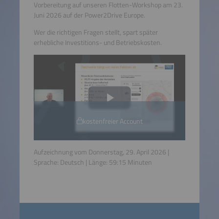
Vorbereitung auf unseren Flotten-Workshop am 23.
Juni 2026 auf der Power2Drive Europe.
Wer die richtigen Fragen stellt, spart später
erhebliche Investitions- und Betriebskosten.
kostenfreier Account
Aufzeichnung vom Donnerstag, 29. April 2026 |
Sprache:
Deutsch
| Länge:
59:15
Minuten