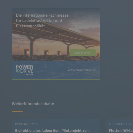
Die internationale Fachmesse
für Ladeinfrastruktur und
Elektromobilität
Mehr erfahren
www.powertodrive.de
Weiterführende Inhalte
PUBLIKATIONEN
PUBLIKATIONEN
Bidirektionales laden: Vom Pilotprojekt zum
Flotten: Wirt