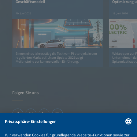
Geschäftsmodell
Optimierung u
bidirektionale
19. Juni 2026
19. Juni 2026
Binnen eines Jahres stieg die Tech vom Pilotprojekt in den
Whitepaper zur F
regulierten Markt auf. Unser Update 2026 zeigt
Unternehmen dur
Meilensteine zur kommerziellen Einführung.
Spitzenlastkappu
senken.
Folgen Sie uns