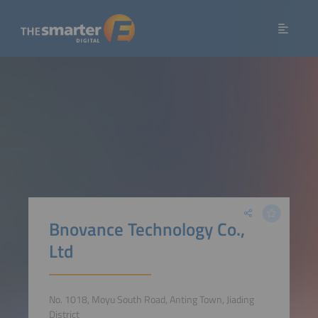
Bnovance Technology Co.,
Ltd
No. 1018, Moyu South Road, Anting Town, Jiading
District