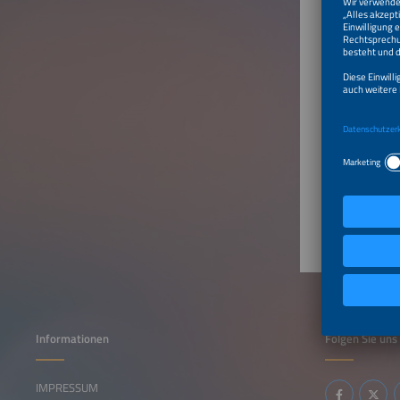
China
Produ
LADEIN
Ladesta
Wech
Glei
Informationen
Folgen Sie uns
IMPRESSUM