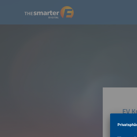
EV Kn
Building
215104 