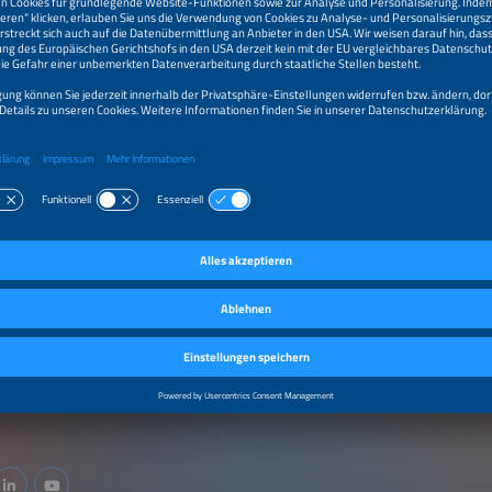
kte / Services
FRASTRUKTUR
tionen und Wallboxen
selstrom (AC)-Ladesysteme
chstrom (DC)-Ladesysteme