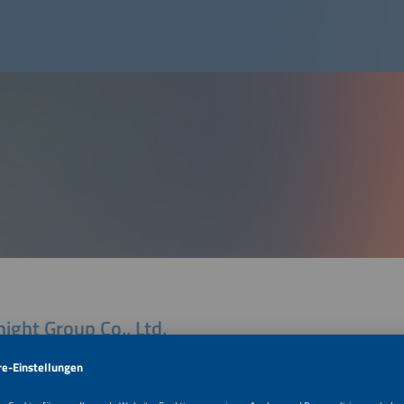
ight Group Co., Ltd.
 1,no.22 Beiguandu Road,yuexi Street,wuzhong Economic Development District
Suzhou/ Jiangsu