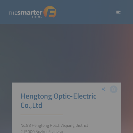
Hengtong Optic-Electric
Co.,Ltd
No.88 Hengtong Road, Wujiang District
215000 Suzhou/Jiangsu