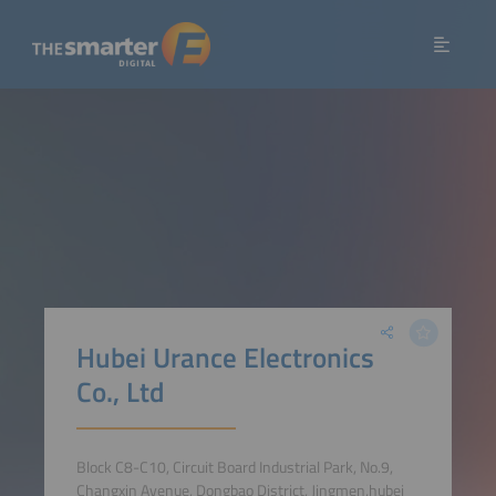
Hubei Urance Electronics
Co., Ltd
Block C8-C10, Circuit Board Industrial Park, No.9,
Changxin Avenue, Dongbao District, Jingmen,hubei