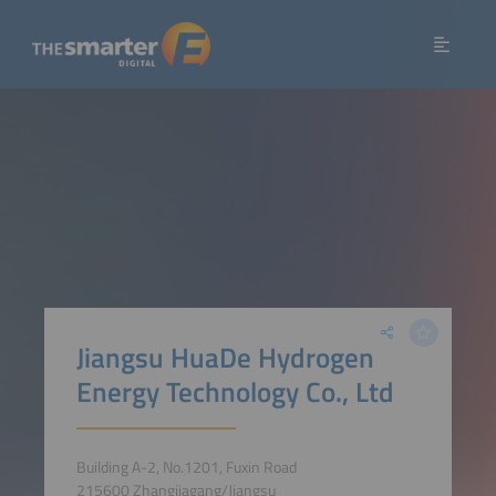
Jiangsu HuaDe Hydrogen
Energy Technology Co., Ltd
Building A-2, No.1201, Fuxin Road
215600 Zhangjiagang/Jiangsu