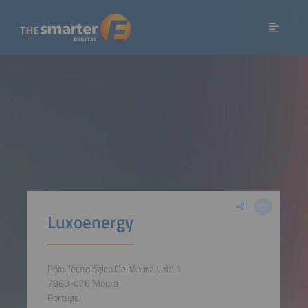
Luxoenergy
Pólo Tecnológico De Moura Lote 1
7860-076 Moura
Portugal