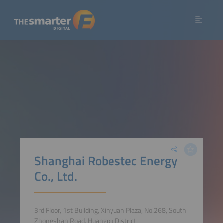
Shanghai Robestec Energy
Co., Ltd.
3rd Floor, 1st Building, Xinyuan Plaza, No.268, South
Zhongshan Road, Huangpu District