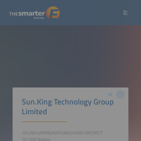
Sun.King Technology Group
Limited
101,NO.9,RONGHUIYUAN,SHUNYI DISTRICT
101300 Beijing