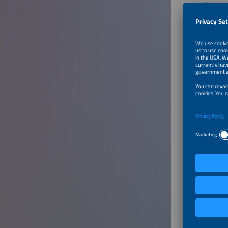
Brasil
Prof. Da
Profess
UNIVER
Brasil
Walter A
Engenhei
Abracop
Brasil
Critér
Palestr
Breno de
Sócio-di
Viabile 
Brasil