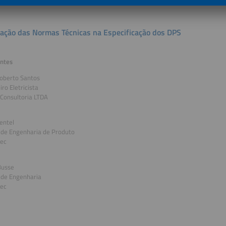
cação das Normas Técnicas na Especificação dos DPS
antes
Roberto Santos
ro Eletricista
Consultoria LTDA
entel
 de Engenharia de Produto
ec
Busse
 de Engenharia
ec