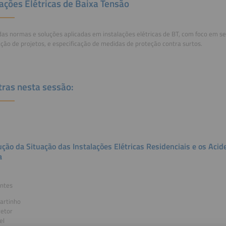
lações Elétricas de Baixa Tensão
das normas e soluções aplicadas em instalações elétricas de BT, com foco em se
ção de projetos, e especificação de medidas de proteção contra surtos.
tras nesta sessão:
ução da Situação das Instalações Elétricas Residenciais e os Aci
a
antes
artinho
retor
el