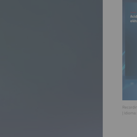
Recordin
| Idioma