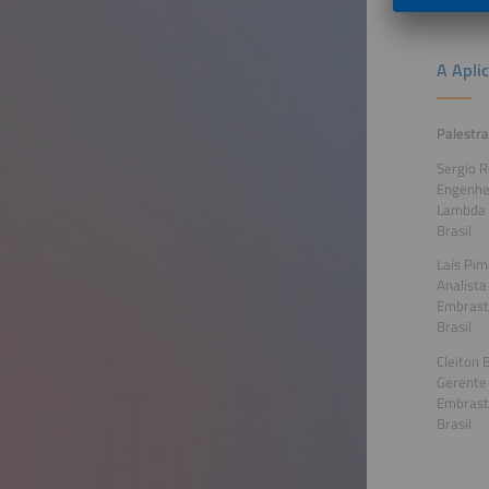
A Apli
Palestr
Sergio 
Engenhei
Lambda 
Brasil
Laís Pim
Analista
Embrast
Brasil
Cleiton 
Gerente
Embrast
Brasil