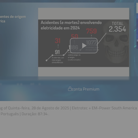
conta Premium
g of Quinta-feira, 28 de Agosto de 2025 | Eletrotec + EM-Power South America 
:
Português
| Duração:
87:34
.