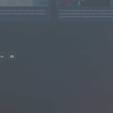
nta um plano de manutenção para operação
Discussão sobre proteção contra descargas atmosfér
ma de armazenamento de energia de grande
alerta antecipado de queda de raios na cidade de Sã
de pontos quentes em chapas de tanques de combu
atingidas por raios, e medidas de proteção contra de
em estruturas altas.