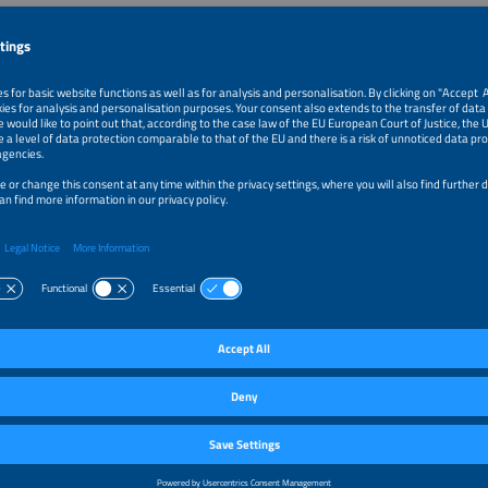
nilo de Souza
or
SIDADE FEDERAL DE MATO GROSSO
guiar Martins Júnior
ro Eletricista
el
ios para Contratação de Projetos de Sistemas Elétricos Prediais
antes
 Assis Oliveira
retor
Arquitetura + Engenharia