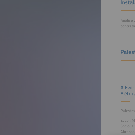
Insta
Análise 
contrata
Pales
A Evol
Elétric
Palestr
Edson M
Sócio Di
Abracop