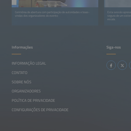
Cerimônia de abertura com participação de autoridades e boas-
Esta sessão aprese
vindas dos organizadores do evento
segura de um siste
escala.
Informações
Siga-nos
INFORMAÇÃO LEGAL
CONTATO
SOBRE NÓS
ORGANIZADORES
POLÍTICA DE PRIVACIDADE
CONFIGURAÇÕES DE PRIVACIDADE