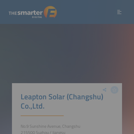
Leapton Solar (Changshu)
Co.,Ltd.
No.9 Sunshine Avenue, Changshu
215500 Suzhou / Jiangsu