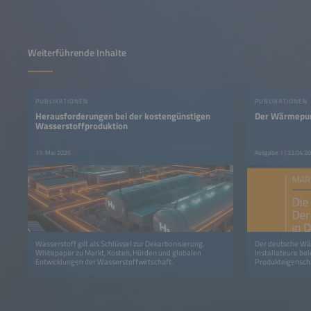
Weiterführende Inhalte
PUBLIKATIONEN
PUBLIKATIONEN
Herausforderungen bei der kostengünstigen
Der Wärmepum
Wasserstoffproduktion
11. Mai 2026
Ausgabe 1 | 23.04.2
Wasserstoff gilt als Schlüssel zur Dekarbonisierung.
Der deutsche Wä
Whitepaper zu Markt, Kosten, Hürden und globalen
Installateure bel
Entwicklungen der Wasserstoffwirtschaft.
Produkteigenscha