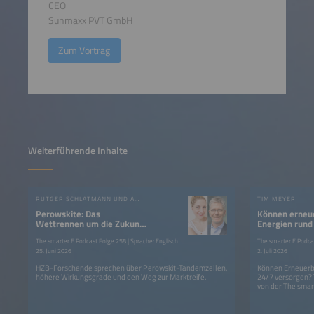
CEO
Sunmaxx PVT GmbH
Zum Vortrag
Weiterführende Inhalte
RUTGER SCHLATMANN UND ANGELIKA HARTER
TIM MEYER
Perowskite: Das
Können erneu
Wettrennen um die Zukunft
Energien rund
der Photovoltaik?
Strom liefern
The smarter E Podcast Folge 258 | Sprache: Englisch
The smarter E Podcas
25. Juni 2026
2. Juli 2026
HZB-Forschende sprechen über Perowskit-Tandemzellen,
Können Erneuerba
höhere Wirkungsgrade und den Weg zur Marktreife.
24/7 versorgen?
von der The smar