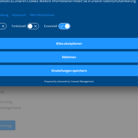
r
ard Wilkening
 Co-Founder
GmbH
ortrag
nzsteigerung durch Digitalisierung - Die digitale "Single source of
rin
Henning
tmanagement
ortrag