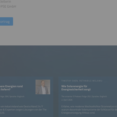
leiterin
o-PSE GmbH
ortrag
TIMOTHY SHEN, RETHABILE MELAMU
are Energien rund
Wie Solarenergie für
 liefern?
Energiesicherheit sorgt
olge 259 | Sprache: Englisch
The smarter E Podcast Folge 252 | Sprache: Englisch
2. April 2026
 ein Industrieland wie Deutschland 24/7
Erfahre, wie moderne Wechselrichter Stromnetze sta
er & Experten zeigen Lösungen von der The
warum dezentrale Solarsysteme der Schlüssel für di
2026.
Energieversorgung Afrikas sind.