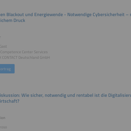
en Blackout und Energiewende - Notwendige Cybersicherheit – n
lichem Druck
r
Gast
r Competence Center Services
 CONTACT Deutschland GmbH
ortrag
iskussion: Wie sicher, notwendig und rentabel ist die Digitalisie
irtschaft?
ion
roso