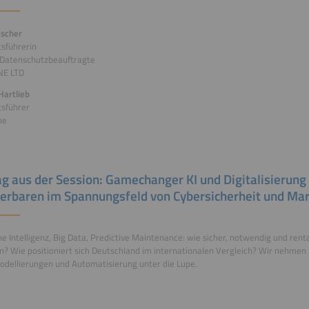
escher
sführerin
 Datenschutzbeauftragte
NE LTD
Hartlieb
tsführer
me
ag aus der Session: Gamechanger KI und Digitalisierung 
erbaren im Spannungsfeld von Cybersicherheit und Mar
he Intelligenz, Big Data, Predictive Maintenance: wie sicher, notwendig und renta
? Wie positioniert sich Deutschland im internationalen Vergleich? Wir nehmen
dellierungen und Automatisierung unter die Lupe.