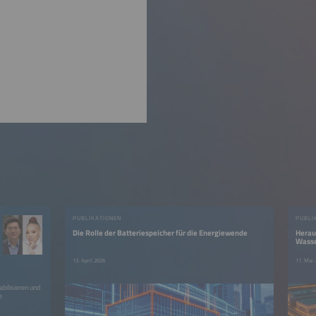
PUBLIKATIONEN
PUBLI
Die Rolle der Batteriespeicher für die Energiewende
Herau
Wasse
13. April 2026
11. Mai 
bilisieren und
e