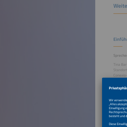
Weite
Einfüh
Spreche
Tina Bar
Standort
Conexi
Berlin
Zum V
KI-ges
wirtsch