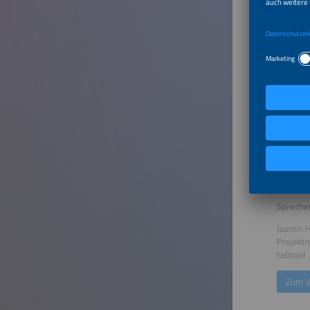
Spreche
Dr. Lenn
CEO und
suena 
Zum V
Effizie
Spreche
Jasmin 
Projek
tabtool
Zum V