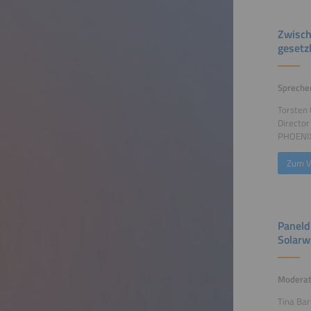
Zwisch
gesetz
Spreche
Torsten 
Directo
PHOENIX
Zum V
Paneld
Solarw
Moderat
Tina Bar