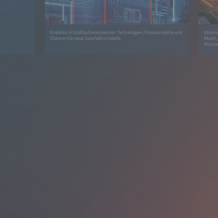
Einblicke in Großbatteriespeicher: Technologien, Praxisprojekte und
Wassers
Chancen für neue Geschäftsmodelle.
Markt,
Wasser