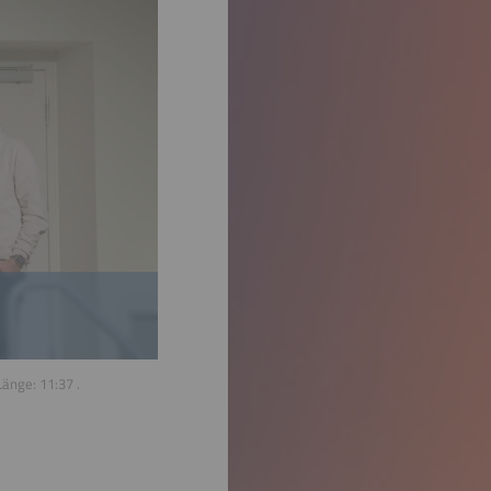
Länge:
11:37
.