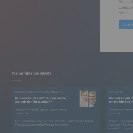
Standort
Conexi
Berlin
Zum V
Weiterführende Inhalte
RUTGER SCHLATMANN UND ANGELIKA HARTER
TIM MEYER
Perowskite: Das Wettrennen um die
Können erneuerb
Zukunft der Photovoltaik?
um die Uhr Strom
The smarter E Podcast Folge 258 | Sprache: Englisch
The smarter E Podcast F
25. Juni 2026
2. Juli 2026
HZB-Forschende sprechen über Perowskit-Tandemzellen, höhere
Können Erneuerbare
Wirkungsgrade und den Weg zur Marktreife.
versorgen? Tim Mey
smarter E Europe 