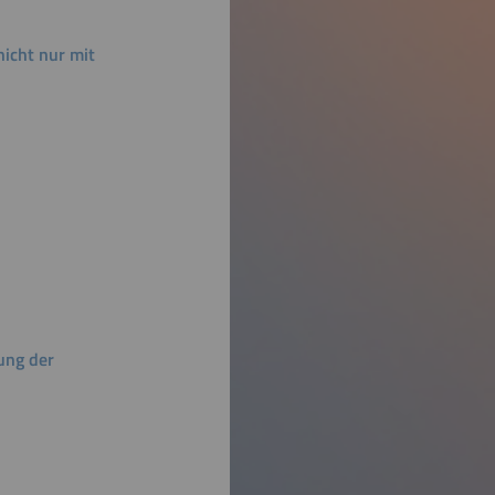
icht nur mit
rung der