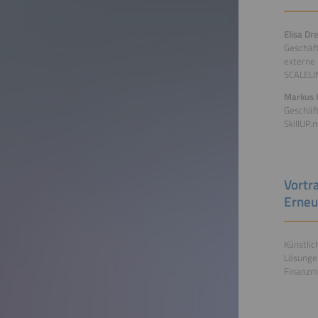
Elisa Dr
Geschäft
externe
SCALELI
Markus 
Geschäf
SkillUP.
Vortr
Erneu
Künstlic
Lösungen
Finanzmo