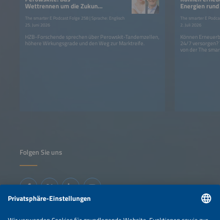
Wettrennen um die Zukunft
Energien rund
der Photovoltaik?
Strom liefern
The smarter E Podcast Folge 258 | Sprache: Englisch
The smarter E Podcas
25. Juni 2026
2. Juli 2026
HZB-Forschende sprechen über Perowskit-Tandemzellen,
Können Erneuerba
höhere Wirkungsgrade und den Weg zur Marktreife.
24/7 versorgen?
von der The smar
Folgen Sie uns