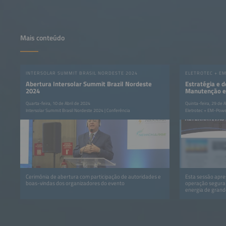
Mais conteúdo
INTERSOLAR SUMMIT BRASIL NORDESTE 2024
Abertura Intersolar Summit Brazil Nordeste
Estratégia e 
2024
Manutenção ef
primeiro Sis
Quarta-feira, 10 de Abril de 2024
Quinta-feira, 29 de 
Energia em Ba
Intersolar Summit Brasil Nordeste 2024 | Conferência
Eletrotec + EM-Powe
Brasil
Cerimônia de abertura com participação de autoridades e
Esta sessão apr
boas-vindas dos organizadores do evento
operação segura
energia de grand