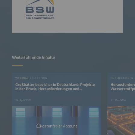
Weiterführende Inhalte
WEBINAR COLLECTION
PUBLIKATIONEN
Großbatteriespeicher in Deutschland: Projekte
Herausforderu
in der Praxis, Herausforderungen und
Wasserstoffp
Perspektiven
14. April 2026
11. Mai 2026
kostenfreier Account