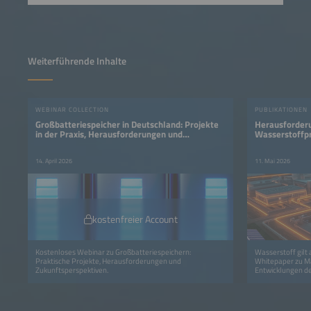
Weiterführende Inhalte
WEBINAR COLLECTION
PUBLIKATIONEN
Großbatteriespeicher in Deutschland: Projekte
Herausforderu
in der Praxis, Herausforderungen und
Wasserstoffp
Perspektiven
14. April 2026
11. Mai 2026
kostenfreier Account
Kostenloses Webinar zu Großbatteriespeichern:
Wasserstoff gilt 
Praktische Projekte, Herausforderungen und
Whitepaper zu Ma
Zukunftsperspektiven.
Entwicklungen de